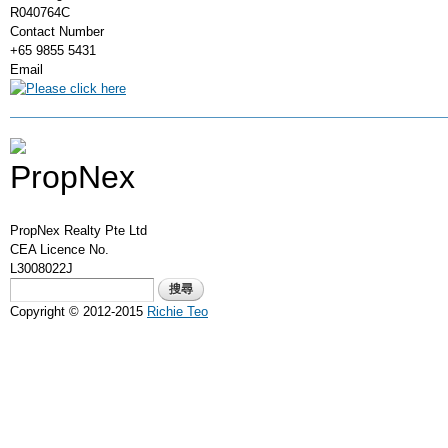
R040764C
Contact Number
+65 9855 5431
Email
PropNex Realty Pte Ltd
CEA Licence No.
L3008022J
搜尋表單
搜尋
Copyright © 2012-2015
Richie Teo