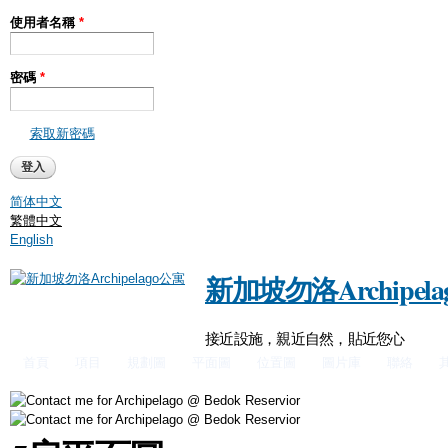
使用者名稱
*
移
至
主
密碼
*
內
容
索取新密碼
简体中文
繁體中文
English
新加坡勿洛Archipel
接近設施，親近自然，貼近您心
首頁
項目
規劃圖
平面圖
位置圖
圖片庫
聯絡